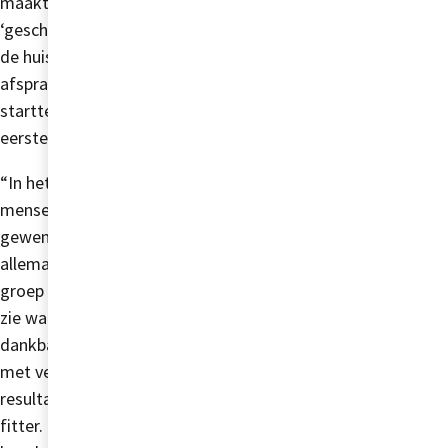
maakte een afspraak met de huisarts. Ze bleek een
‘geschikte kandidaat’ voor healthyLIFE en kreeg van
de huisarts de doorverwijzing. Esther maakte een
afspraak met Tino, die haar leefstijlcoach werd, en
startte kort daarna met Tim (beweegcoach) haar
eerste beweeggroepsessie.
“In het begin was het natuurlijk wennen. Nieuwe
mensen, oefeningen doen die mijn lichaam niet
gewend was. Maar het was al gauw duidelijk dat we
allemaal voor hetzelfde doel streden. Een leuke
groep en ieder op zijn eigen tempo, dat was fijn. Als ik
zie waar ik nu sta, ben ik Tino, Tim en de groep
dankbaar. Ik sport nu minstens drie keer per week
met veel plezier. Daarnaast is het belangrijkste
resultaat dat mijn MS onder controle is: ik voel me
fitter. Ik ben bewuster gaan leven qua eten en