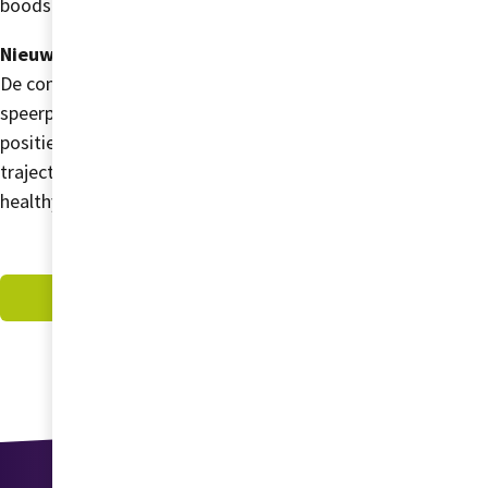
boodschappen doen."
Nieuwsgierig?
De combinatie beweeg- en leefstijlcoaching is het
speerpunt van healthyLIFE. Esther heeft dit als
positief ervaren.
Lees haar volledige verhaal
over het
traject dat ze heeft doorlopen, haar ervaring met
healthyLIFE en al behaalde resultaten van Esther.
Ga naar nieuws