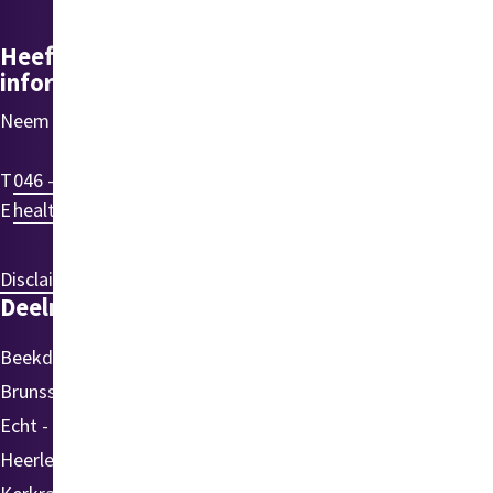
Heeft u vragen of wilt u meer
informatie over healthyLIFE?
Neem dan gerust contact met ons op via:
T
046 - 475 72 61
E
healthylife@ecsplore.nl
Disclaimer
Privacyreglement
Klachten
Deelnemende gemeenten
Beekdaelen
Sittard-Geleen
Landgraaf
Brunssum
Stein
Maasgouw
Echt - Susteren
Simpelveld
Roerdalen
Heerlen
Voerendaal
Roermond