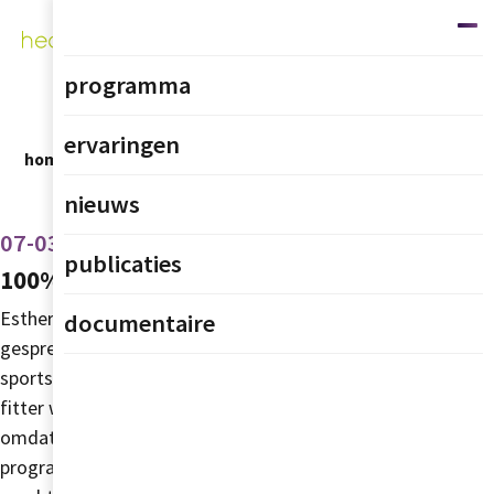
programma
ervaringen
home
nieuws
100% geven voor een gezonde leefstijl
nieuws
07-03-2023
publicaties
100% geven voor een gezonde leefstijl
Esther Schlicher wilde in 2019 gaan sporten. In een
documentaire
gesprek met Tino, een van de medewerkers van de
sportschool, sprak ze over haar doelen: afvallen en
fitter worden. Tino bracht healthyLIFE ter sprake,
omdat hij voor haar de meerwaarde in dit
programma zag. Esther las erover op internet en