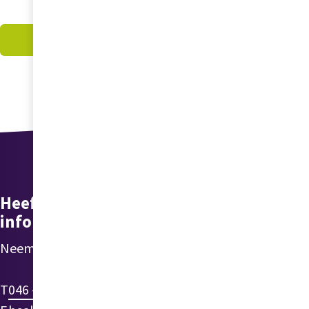
Ga naar nieuws
Heeft u vragen of wilt u meer
informatie over healthyLIFE?
Neem dan gerust contact met ons op via:
T
046 - 475 72 61