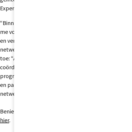
Expertisecentrum Leefstijl Interventies.
“Binnen de netwerkaanpak healthyLIFE richt ik
me voornamelijk op het strategisch begeleiden
en verbinden van verschillende partijen in het
netwerk” legt Angela uit. Joël voegt daaraan
toe: “Als projectleider zorg ik voor de dagelijkse
coördinatie en uitvoering binnen het
programma. Samen met diverse professionals
en partners werk ik aan het succes van de
netwerkaanpak."
Benieuwd naar het volledige interview? Klik dan
hier
.