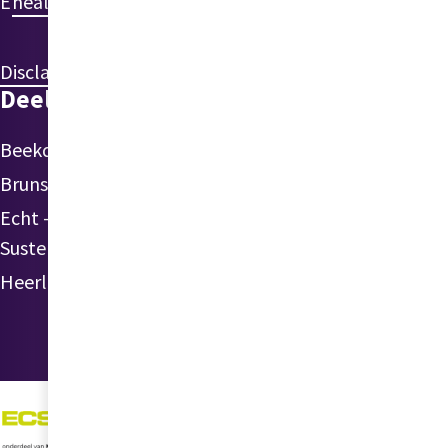
E
healthylife@ecsplore.nl
Disclaimer
Privacyreglement
Klachten
Deelnemende gemeenten
Beekdaelen
Kerkrade
Sittard-
Geleen
Brunssum
Landgraaf
Stein
Echt -
Maasgouw
Susteren
Simpelveld
Roerdalen
Heerlen
Voerendaal
Roermond